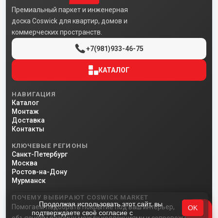
Премиальный паркет и инженерная
доска Coswick для квартир, домов и
коммерческих пространств.
+7(981)933-46-75
КАТАЛОГ
НАВИГАЦИЯ
Каталог
Монтаж
Доставка
Контакты
КЛЮЧЕВЫЕ РЕГИОНЫ
Санкт-Петербург
Москва
Ростов-на-Дону
Мурманск
ПОЧЕМУ ВЫБИРАЮТ COSWICK MARKET
Продолжая использовать этот сайт, вы
Помогаем подобрать покрытие под ваш интерьер,
OK
подтверждаете своё согласие с