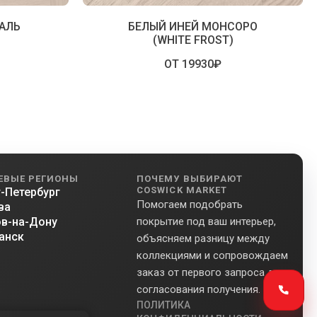
АЛЬ
БЕЛЫЙ ИНЕЙ МОНСОРО
(WHITE FROST)
ОТ 19930₽
ЕВЫЕ РЕГИОНЫ
ПОЧЕМУ ВЫБИРАЮТ
COSWICK MARKET
-Петербург
Помогаем подобрать
ва
в-на-Дону
покрытие под ваш интерьер,
анск
объясняем разницу между
коллекциями и сопровождаем
заказ от первого запроса до
согласования получения.
ПОЛИТИКА