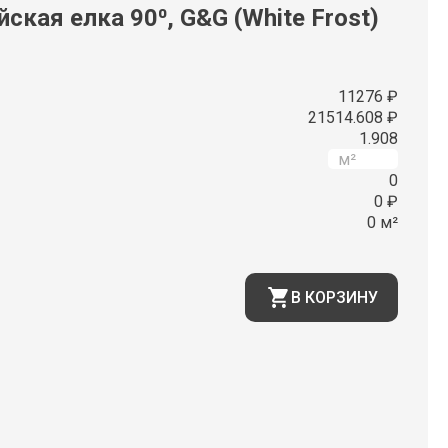
ская елка 90⁰, G&G (White Frost)
11276 ₽
21514.608 ₽
1.908
0
0 ₽
0 м²
В КОРЗИНУ