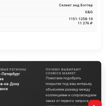
Селект энд Бэттер
G&G
1151-1258-10
11 276 ₽
ЕВЫЕ РЕГИОНЫ
ПОЧЕМУ ВЫБИРАЮТ
COSWICK MARKET
-Петербург
Помогаем подобрать
ва
в-на-Дону
покрытие под ваш интерьер,
анск
объясняем разницу между
коллекциями и сопровождаем
заказ от первого запроса до