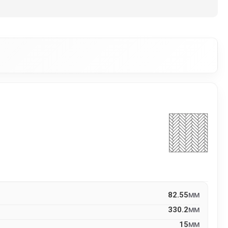
82.55
MM
330.2
MM
15
MM