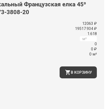
альный Французская елка 45⁰
173-3808-20
12063 ₽
19517.934 ₽
1.618
0
0 ₽
0 м²
В КОРЗИНУ