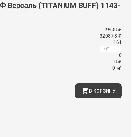
Версаль (TITANIUM BUFF) 1143-
19930 ₽
32087.3 ₽
1.61
0
0 ₽
0 м²
В КОРЗИНУ