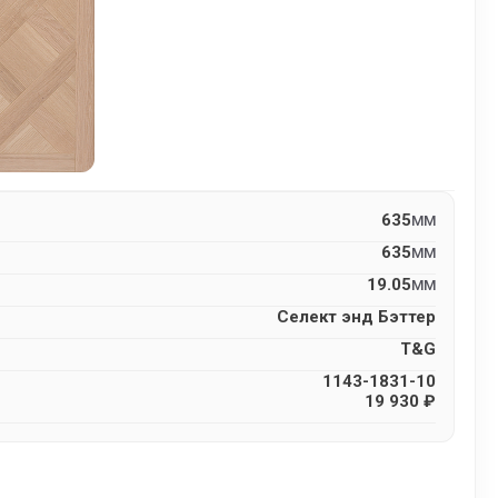
635
MM
635
MM
19.05
MM
Селект энд Бэттер
T&G
1143-1831-10
19 930 ₽