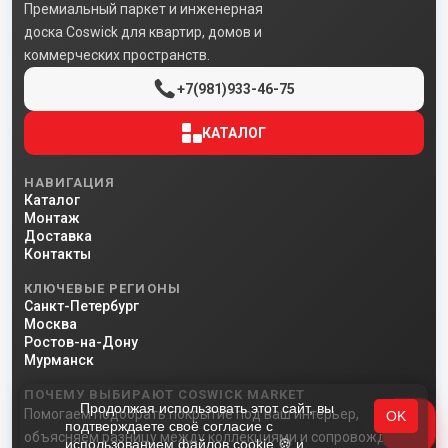
Премиальный паркет и инженерная
доска Coswick для квартир, домов и
коммерческих пространств.
+7(981)933-46-75
КАТАЛОГ
НАВИГАЦИЯ
Каталог
Монтаж
Доставка
Контакты
КЛЮЧЕВЫЕ РЕГИОНЫ
Санкт-Петербург
Москва
Ростов-на-Дону
Мурманск
ПОЧЕМУ ВЫБИРАЮТ COSWICK MARKET
Продолжая использовать этот сайт, вы
Помогаем подобрать покрытие под ваш интерьер,
OK
подтверждаете своё согласие с
объясняем разницу между коллекциями и сопровождаем
использованием файлов cookie 🍪 и