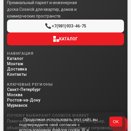
Премиальный паркет и инженерная
доска Coswick для квартир, домов и
коммерческих пространств.
+7(981)933-46-75
КАТАЛОГ
НАВИГАЦИЯ
Каталог
Монтаж
Доставка
Контакты
КЛЮЧЕВЫЕ РЕГИОНЫ
Санкт-Петербург
Москва
Ростов-на-Дону
Мурманск
ПОЧЕМУ ВЫБИРАЮТ COSWICK MARKET
Продолжая использовать этот сайт, вы
Помогаем подобрать покрытие под ваш интерьер,
OK
подтверждаете своё согласие с
объясняем разницу между коллекциями и сопровождаем
использованием файлов cookie 🍪 и