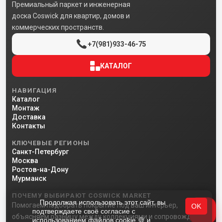
Премиальный паркет и инженерная
доска Coswick для квартир, домов и
коммерческих пространств.
+7(981)933-46-75
КАТАЛОГ
НАВИГАЦИЯ
Каталог
Монтаж
Доставка
Контакты
КЛЮЧЕВЫЕ РЕГИОНЫ
Санкт-Петербург
Москва
Ростов-на-Дону
Мурманск
ПОЧЕМУ ВЫБИРАЮТ COSWICK MARKET
Продолжая использовать этот сайт, вы
Помогаем подобрать покрытие под ваш интерьер,
OK
подтверждаете своё согласие с
объясняем разницу между коллекциями и сопровождаем
использованием файлов cookie 🍪 и