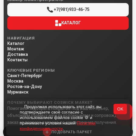
+7(981)933-46-75
КАТАЛОГ
НАВИГАЦИЯ
Каталог
Монтаж
Доставка
Контакты
КЛЮЧЕВЫЕ РЕГИОНЫ
Санкт-Петербург
Москва
Ростов-на-Дону
Мурманск
ПОЧЕМУ ВЫБИРАЮТ COSWICK MARKET
Продолжая использовать этот сайт, вы
Помогаем подобрать покрытие под ваш интерьер,
OK
подтверждаете своё согласие с
объясняем разницу между коллекциями и сопровождаем
использованием файлов cookie 🍪 и
заказ от первого запроса до согласования получения.
принимаете условия нашей
Политики
конфиденциальности
.
ПОЛИТИКА КОНФИДЕНЦИАЛЬНОСТИ
+
ПОДОБРАТЬ ПАРКЕТ