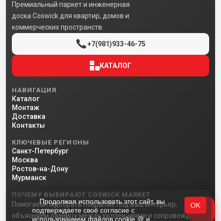
Премиальный паркет и инженерная
доска Coswick для квартир, домов и
коммерческих пространств.
+7(981)933-46-75
КАТАЛОГ
НАВИГАЦИЯ
Каталог
Монтаж
Доставка
Контакты
КЛЮЧЕВЫЕ РЕГИОНЫ
Санкт-Петербург
Москва
Ростов-на-Дону
Мурманск
ПОЧЕМУ ВЫБИРАЮТ COSWICK MARKET
Продолжая использовать этот сайт, вы
Помогаем подобрать покрытие под ваш интерьер,
OK
подтверждаете своё согласие с
объясняем разницу между коллекциями и сопровождаем
использованием файлов cookie 🍪 и