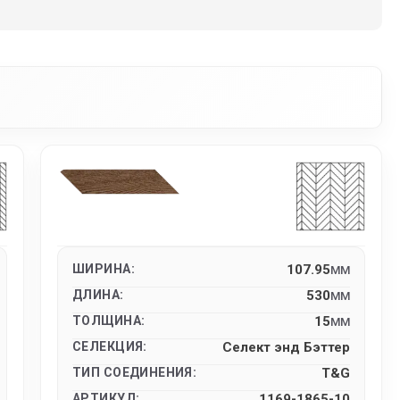
ШИРИНА:
107.95
MM
ДЛИНА:
530
MM
ТОЛЩИНА:
15
MM
СЕЛЕКЦИЯ:
Селект энд Бэттер
ТИП СОЕДИНЕНИЯ:
T&G
АРТИКУЛ:
1169-1865-10