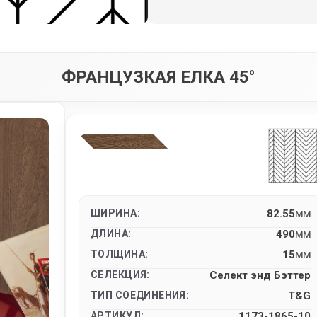
ФРАНЦУЗКАЯ ЕЛКА 45°
ШИРИНА:
82.55
MM
ДЛИНА:
490
MM
ТОЛЩИНА:
15
MM
СЕЛЕКЦИЯ:
Селект энд Бэттер
ТИП СОЕДИНЕНИЯ:
T&G
АРТИКУЛ:
1173-1865-10