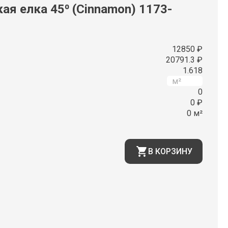
ая елка 45⁰ (Cinnamon) 1173-
12850 ₽
20791.3 ₽
1.618
0
0 ₽
0 м²
В КОРЗИНУ