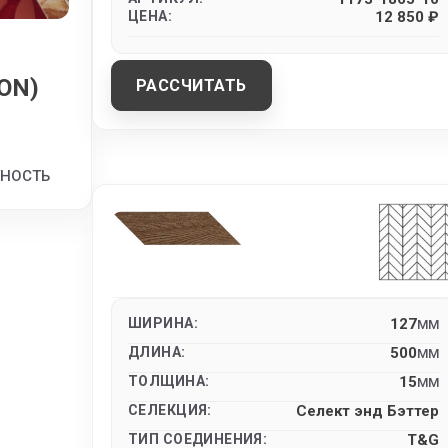
ЦЕНА:
12 850 ₽
ON)
РАССЧИТАТЬ
ТНОСТЬ
ШИРИНА:
127
MM
ДЛИНА:
500
MM
ТОЛЩИНА:
15
MM
СЕЛЕКЦИЯ:
Селект энд Бэттер
ТИП СОЕДИНЕНИЯ:
T&G