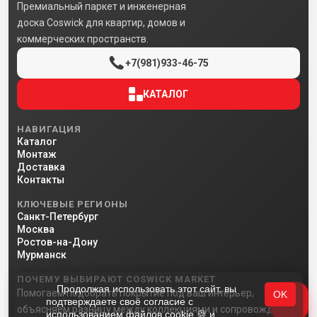
Премиальный паркет и инженерная
доска Coswick для квартир, домов и
коммерческих пространств.
+7(981)933-46-75
КАТАЛОГ
НАВИГАЦИЯ
Каталог
Монтаж
Доставка
Контакты
КЛЮЧЕВЫЕ РЕГИОНЫ
Санкт-Петербург
Москва
Ростов-на-Дону
Мурманск
ПОЧЕМУ ВЫБИРАЮТ COSWICK MARKET
Продолжая использовать этот сайт, вы
Помогаем подобрать покрытие под ваш интерьер,
OK
подтверждаете своё согласие с
объясняем разницу между коллекциями и сопровождаем
использованием файлов cookie 🍪 и