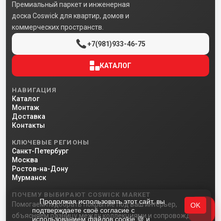
Премиальный паркет и инженерная
доска Coswick для квартир, домов и
коммерческих пространств.
+7(981)933-46-75
КАТАЛОГ
НАВИГАЦИЯ
Каталог
Монтаж
Доставка
Контакты
КЛЮЧЕВЫЕ РЕГИОНЫ
Санкт-Петербург
Москва
Ростов-на-Дону
Мурманск
ПОЧЕМУ ВЫБИРАЮТ COSWICK MARKET
Продолжая использовать этот сайт, вы
Помогаем подобрать покрытие под ваш интерьер,
OK
подтверждаете своё согласие с
объясняем разницу между коллекциями и сопровождаем
использованием файлов cookie 🍪 и