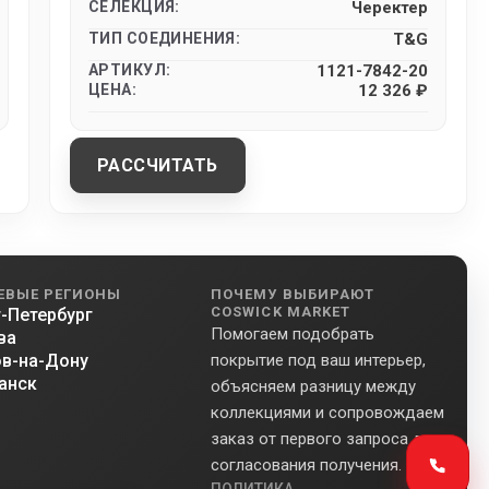
СЕЛЕКЦИЯ:
Черектер
ТИП СОЕДИНЕНИЯ:
T&G
АРТИКУЛ:
1121-7842-20
ЦЕНА:
12 326 ₽
РАССЧИТАТЬ
ЕВЫЕ РЕГИОНЫ
ПОЧЕМУ ВЫБИРАЮТ
COSWICK MARKET
-Петербург
Помогаем подобрать
ва
в-на-Дону
покрытие под ваш интерьер,
анск
объясняем разницу между
коллекциями и сопровождаем
заказ от первого запроса до
согласования получения.