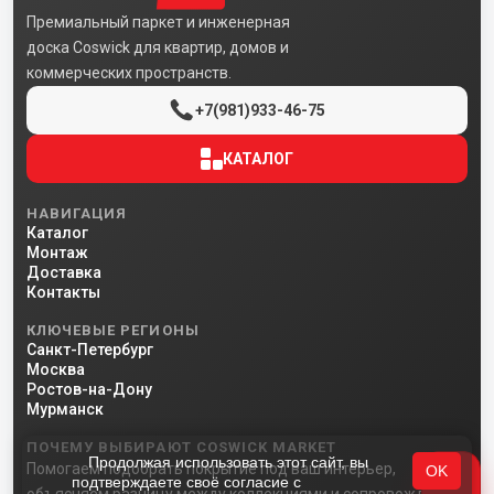
Премиальный паркет и инженерная
доска Coswick для квартир, домов и
коммерческих пространств.
+7(981)933-46-75
КАТАЛОГ
НАВИГАЦИЯ
Каталог
Монтаж
Доставка
Контакты
КЛЮЧЕВЫЕ РЕГИОНЫ
Санкт-Петербург
Москва
Ростов-на-Дону
Мурманск
ПОЧЕМУ ВЫБИРАЮТ COSWICK MARKET
Продолжая использовать этот сайт, вы
Помогаем подобрать покрытие под ваш интерьер,
OK
подтверждаете своё согласие с