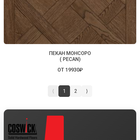
ПЕКАН МОНСОРО
( PECAN)
ОТ 19930₽
⟨
1
2
⟩